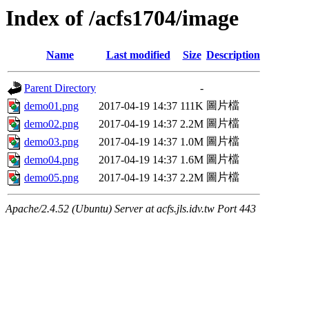
Index of /acfs1704/image
Name
Last modified
Size
Description
Parent Directory
-
圖片檔
demo01.png
2017-04-19 14:37
111K
圖片檔
demo02.png
2017-04-19 14:37
2.2M
圖片檔
demo03.png
2017-04-19 14:37
1.0M
圖片檔
demo04.png
2017-04-19 14:37
1.6M
圖片檔
demo05.png
2017-04-19 14:37
2.2M
Apache/2.4.52 (Ubuntu) Server at acfs.jls.idv.tw Port 443